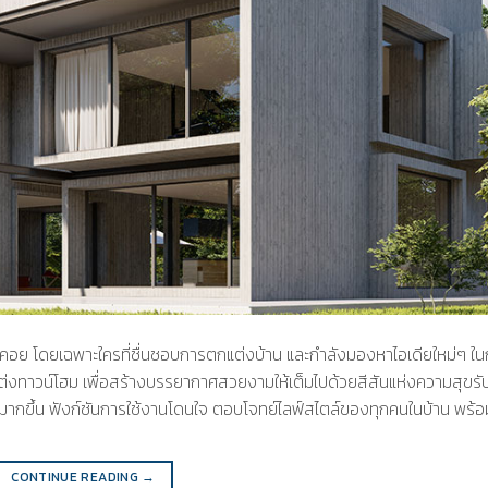
อคอย โดยเฉพาะใครที่ชื่นชอบการตกแต่งบ้าน และกำลังมองหาไอเดียใหม่ๆ ใ
แต่งทาวน์โฮม เพื่อสร้างบรรยากาศสวยงามให้เต็มไปด้วยสีสันแห่งความสุขรับ
ยมากขึ้น ฟังก์ชันการใช้งานโดนใจ ตอบโจทย์ไลฟ์สไตล์ของทุกคนในบ้าน พร้อ
CONTINUE READING
→