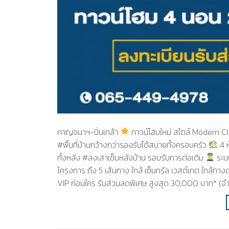
กาญจนาฯ-ปิ่นเกล้า
ทาวน์โฮมใหม่ สไตล์ Modern Cl
#พื้นที่บ้านกว้างกว่ารองรับได้สบายทั้งครอบครัว
4 ห
ทั้งหลัง #ลงเสาเข็มหลังบ้าน รอบรับการต่อเติม
ระบ
โครงการ ถึง 5 เส้นทาง ใกล้ เซ็นทรัล เวสต์เกต ใกล้ทาง
VIP ก่อนใคร รับส่วนลดพิเศษ สูงสุด 30,000 บาท* (จำน