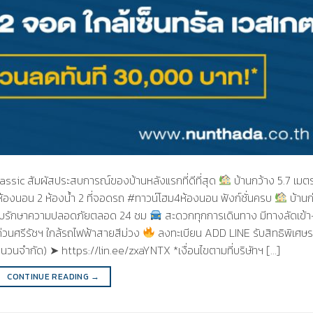
assic สัมผัสประสบการณ์ของบ้านหลังแรกที่ดีที่สุด
บ้านกว้าง 5.7 เมต
้องนอน 2 ห้องน้ำ 2 ที่จอดรถ #ทาวน์โฮม4ห้องนอน ฟังก์ชั่นครบ
บ้านก
บรักษาความปลอดภัยตลอด 24 ชม
สะดวกทุกการเดินทาง มีทางลัดเข้
ด่วนศรีรัชฯ ใกล้รถไฟฟ้าสายสีม่วง
ลงทะเบียน ADD LINE รับสิทธิพิเศษ
วนจำกัด) ➤ https://lin.ee/zxaYNTX *เงื่อนไขตามที่บริษัทฯ […]
CONTINUE READING
→