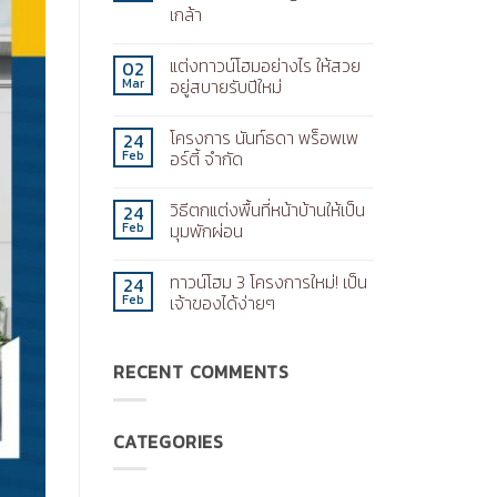
เกล้า
No
Comments
แต่งทาวน์โฮมอย่างไร ให้สวย
02
on
เตรียม
อยู่สบายรับปีใหม่
Mar
พบ
กับ
No
โครงการ
Comments
โครงการ นันท์ธดา พร็อพเพ
24
ใหม่
on
นิ
แต่ง
อร์ตี้ จำกัด
Feb
ว
ทาวน์
เบอร์
โฮม
No
รี
อย่างไร
Comments
วิธีตกแต่งพื้นที่หน้าบ้านให้เป็น
24
วิลเลจ
ให้
on
กาญจนาฯ-
สวย
โครงการ
มุมพักผ่อน
Feb
ปิ่น
อยู่
นันท์
เกล้า
สบาย
ธดา
No
รับ
พร็อพ
Comments
ทาวน์โฮม 3 โครงการใหม่! เป็น
24
ปี
เพ
on
ใหม่
อร์
วิธี
เจ้าของได้ง่ายๆ
Feb
ตี้
ตกแต่ง
จำกัด
พื้นที่
No
หน้า
Comments
บ้าน
on
RECENT COMMENTS
ให้
ทาวน์
เป็น
โฮม
มุม
3
พัก
โครงการ
ผ่อน
ใหม่!
CATEGORIES
เป็น
เจ้าของ
ได้
ง่ายๆ