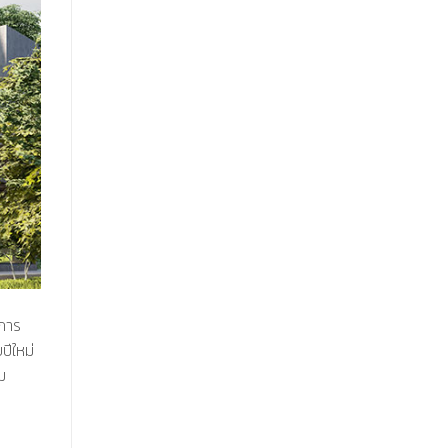
นการ
ปีใหม่
ม